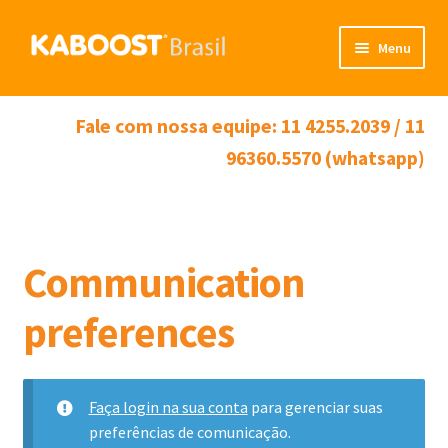
Pular
Pular
Menu
para
para
navegação
o
Início
conteúdo
Fale com nossa equipe: 11 4255.2039 / 11
Produto
96360.5570 (whatsapp)
Minha Conta
Carrinho
Communication
preferences
Faça login na sua conta
para gerenciar suas
preferências de comunicação.