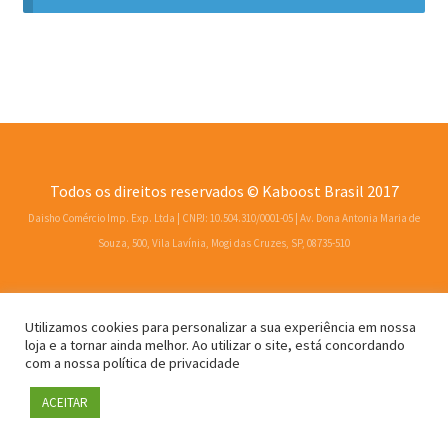
Todos os direitos reservados © Kaboost Brasil 2017
Daisho Comércio Imp. Exp. Ltda | CNPJ: 10.504.310/0001-05 | Av. Dona Antonia Maria de
Souza, 500, Vila Lavínia, Mogi das Cruzes, SP, 08735-510
Utilizamos cookies para personalizar a sua experiência em nossa
loja e a tornar ainda melhor. Ao utilizar o site, está concordando
com a nossa política de privacidade
ACEITAR
0
Pesquisar
Pesquisar