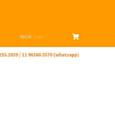
R$
0,00
0 item
255.2039 / 11 96360.5570 (whatsapp)