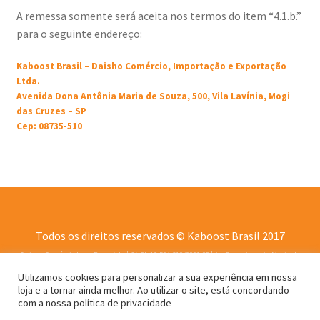
A remessa somente será aceita nos termos do item “4.1.b.”
para o seguinte endereço:
Kaboost Brasil – Daisho Comércio, Importação e Exportação
Ltda.
Avenida Dona Antônia Maria de Souza, 500, Vila Lavínia, Mogi
das Cruzes – SP
Cep: 08735-510
Todos os direitos reservados © Kaboost Brasil 2017
Daisho Comércio Imp. Exp. Ltda | CNPJ: 10.504.310/0001-05 | Av. Dona Antonia Maria de
Souza, 500, Vila Lavínia, Mogi das Cruzes, SP, 08735-510
Utilizamos cookies para personalizar a sua experiência em nossa
loja e a tornar ainda melhor. Ao utilizar o site, está concordando
com a nossa política de privacidade