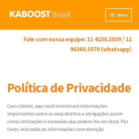
Pular
Pular
Menu
para
para
navegação
o
Início
conteúdo
Fale com nossa equipe: 11 4255.2039 / 11
Produto
96360.5570 (whatsapp)
Minha Conta
Carrinho
Política de Privacidade
Caro cliente, aqui você encontrará informações
importantes sobre os seus direitos e obrigações assim
como limitações e exclusões que podem lhe ser úteis. Por
favor, leia todas as informações com atenção: