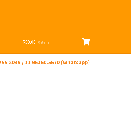
R$
0,00
0 item
255.2039 / 11 96360.5570 (whatsapp)