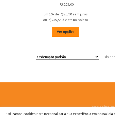
O
O
R$
269,00
preço
preço
Em 10x de
R$
26,90
sem juros
original
atual
ou
R$
255,55
à vista no boleto
era:
é:
R$299,00.
R$269,00.
Este
Ver opções
produto
tem
várias
variantes.
Exibind
As
opções
podem
ser
escolhidas
na
página
do
produto
Daisho Comércio Imp. 
Utilizamos cookies para personalizar a sua experiência em nossa loja e 