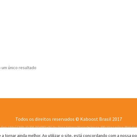
o um único resultado
Todos os direitos reservados © Kaboost Brasil 2017
Exp. Ltda | CNPJ: 10.504.310/0001-05 | Av. Dona Antonia Maria de Souza, 500, Vila Lavínia, Mogi das
a tornar ainda melhor. Ao utilizar o site, está concordando com a nossa pol